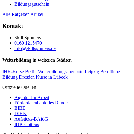
Bildungsgutschein
Alle Ratgeber-Artikel →
Kontakt
Skill Sprinters
0160 1215470
info@skillsprinters.de
Weiterbildung in weiteren Städten
IHK-Kurse Berlin
Weiterbildungsangebote Leipzig
Berufliche
Bildung Dresden
Kurse in Lübeck
Offizielle Quellen
Agentur für Arbeit
Förderdatenbank des Bundes
BIBB
DIHK
Aufstiegs-BAföG
IHK Cottbus