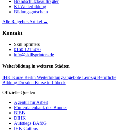
Brandschutzbeauftragter
KI-Weiterbildung
Bildungsgutschein
Alle Ratgeber-Artikel →
Kontakt
Skill Sprinters
0160 1215470
info@skillsprinters.de
Weiterbildung in weiteren Städten
IHK-Kurse Berlin
Weiterbildungsangebote Leipzig
Berufliche
Bildung Dresden
Kurse in Lübeck
Offizielle Quellen
Agentur für Arbeit
Förderdatenbank des Bundes
BIBB
DIHK
Aufstiegs-BAföG
IHK Cottbus