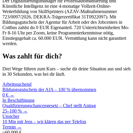
Der Digitalisierungsmanager für Prozessautomatisierung und
Künstliche Intelligenz ist eine 4-monatige Vollzeit-Online-
Weiterbildung von SkillSprinters (AZAV-Maßnahmenummer
723/0097/2026, DEKRA-Trägerzertifikat 31T0922097). Mit
Bildungsgutschein der Agentur für Arbeit oder des Jobcenters in
Cottbus zahlst du 0 EUR Eigenanteil. 720 Unterrichtseinheiten Mo-
Fr 8-16 Uhr per Zoom, keine Programmierkenntnisse nötig,
Einstiegsgehalt ca. 60.000 EUR. Vermittlung kann nicht garantiert
werden.
Was zahlt für dich?
Drei Wege führen zum Kurs – suche dir deine Situation aus und sieh
in 30 Sekunden, was bei dir läuft.
Arbeitssuchend
Bildungsgutschein der AfA – 100 % übernommen
0 € →
In Beschäftigung
Qualifizierungschancengesetz – Chef stellt Antrag
25–100 % →
Unsicher
10 Min mit Jens – wir klären das per Telefon
Termin →
~60.000 €