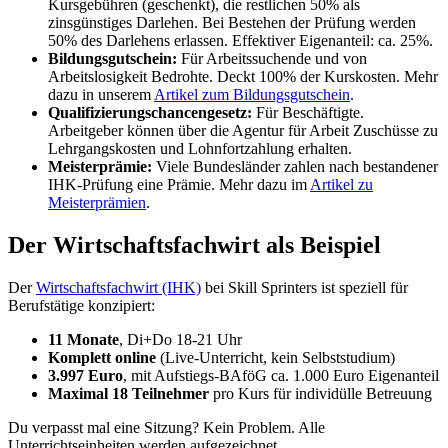
Kursgebühren (geschenkt), die restlichen 50% als
zinsgünstiges Darlehen. Bei Bestehen der Prüfung werden
50% des Darlehens erlassen. Effektiver Eigenanteil: ca. 25%.
Bildungsgutschein:
Für Arbeitssuchende und von
Arbeitslosigkeit Bedrohte. Deckt 100% der Kurskosten. Mehr
dazu in unserem
Artikel zum Bildungsgutschein
.
Qualifizierungschancengesetz:
Für Beschäftigte.
Arbeitgeber können über die Agentur für Arbeit Zuschüsse zu
Lehrgangskosten und Lohnfortzahlung erhalten.
Meisterprämie:
Viele Bundesländer zahlen nach bestandener
IHK-Prüfung eine Prämie. Mehr dazu im
Artikel zu
Meisterprämien
.
Der Wirtschaftsfachwirt als Beispiel
Der
Wirtschaftsfachwirt (IHK)
bei Skill Sprinters ist speziell für
Berufstätige konzipiert:
11 Monate
, Di+Do 18-21 Uhr
Komplett online
(Live-Unterricht, kein Selbststudium)
3.997 Euro
, mit Aufstiegs-BAföG ca. 1.000 Euro Eigenanteil
Maximal 18 Teilnehmer
pro Kurs für individülle Betreuung
Du verpasst mal eine Sitzung? Kein Problem. Alle
Unterrichtseinheiten werden aufgezeichnet.